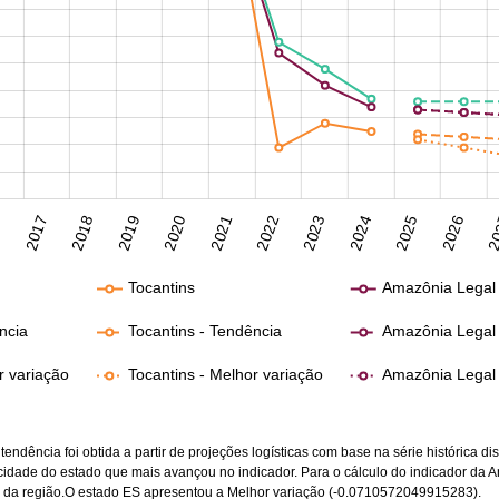
6
2017
2018
2019
2020
2021
2022
2023
2024
2025
2026
20
Tocantins
Amazônia Legal
ncia
Tocantins - Tendência
Amazônia Legal 
r variação
Tocantins - Melhor variação
Amazônia Legal 
endência foi obtida a partir de projeções logísticas com base na série histórica di
ocidade do estado que mais avançou no indicador. Para o cálculo do indicador da 
s da região.O estado ES apresentou a Melhor variação (-0.0710572049915283).