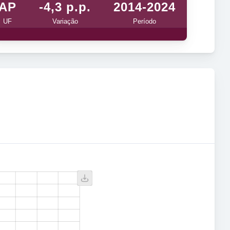
AP
-4,3 p.p.
2014-2024
UF
Variação
Período