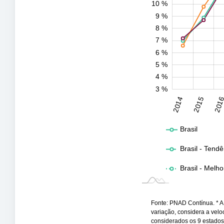
10 %
9 %
10 %
8 %
7 %
6 %
5 %
4 %
3 %
2031
2032
2014
2015
201
L
Brasil
Brasil - Tendê
Brasil - Melho
Fonte: PNAD Contínua. * A t
variação, considera a vel
considerados os 9 estado