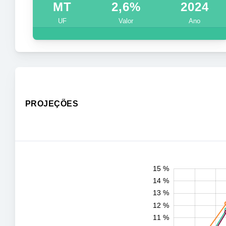
MT
2,6%
2024
UF
Valor
Ano
PROJEÇÕES
15 %
16 %
1 %
2 %
14 %
13 %
12 %
11 %