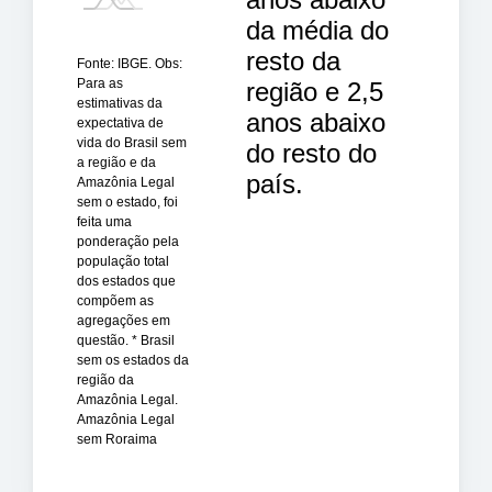
da média do
resto da
Fonte: IBGE. Obs:
Para as
região e 2,5
estimativas da
anos abaixo
expectativa de
vida do Brasil sem
do resto do
a região e da
país.
Amazônia Legal
sem o estado, foi
feita uma
ponderação pela
população total
dos estados que
compõem as
agregações em
questão. * Brasil
sem os estados da
região da
Amazônia Legal.
Amazônia Legal
sem Roraima