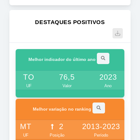
DESTAQUES POSITIVOS
Melhor indicador do último ano
TO
76,5
2023
UF
Valor
Ano
Melhor variação no ranking
MT
2
2013-2023
UF
Posição
Período