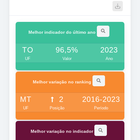
Melhor indicador do último ano
TO
96,5%
2023
UF
Valor
Ano
Melhor variação no ranking
MT
2
2016-2023
UF
Posição
Período
Melhor variação no indicador