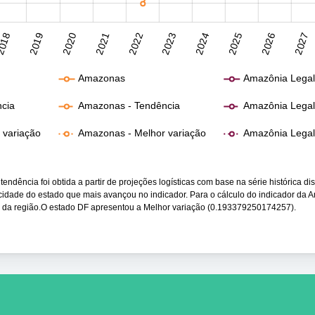
018
2019
2020
2021
2022
2023
2024
2025
2026
2027
Amazonas
Amazônia Lega
ncia
Amazonas - Tendência
Amazônia Legal
r variação
Amazonas - Melhor variação
Amazônia Legal 
endência foi obtida a partir de projeções logísticas com base na série histórica di
ocidade do estado que mais avançou no indicador. Para o cálculo do indicador da 
s da região.O estado DF apresentou a Melhor variação (0.193379250174257).