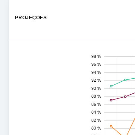
PROJEÇÕES
100 %
75 %
77 %
79 %
81 %
83 %
85 %
87 %
89 %
91 %
74 %
72 %
98 %
96 %
94 %
92 %
90 %
88 %
77 %
86 %
84 %
82 %
80 %