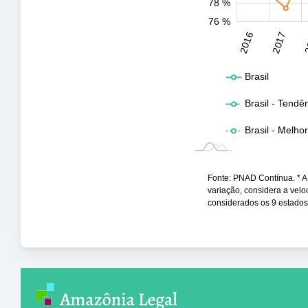
78 %
76 %
2031
2032
2016
2017
2
L
Brasil
Brasil - Tendê
Brasil - Melho
Fonte: PNAD Contínua. * A t
variação, considera a vel
considerados os 9 estado