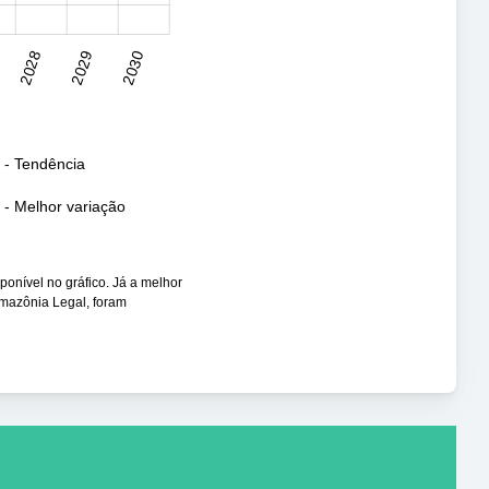
2028
2029
2030
l
 - Tendência
- Melhor variação
sponível no gráfico. Já a melhor
Amazônia Legal, foram