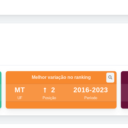
Melhor variação no ranking
MT
2
2016-2023
UF
Posição
Período