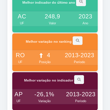
Melhor indicador do último ano
AC
248,9
2023
UF
Valor
Ano
Melhor variação no ranking
RO
4
2013-2023
UF
Posição
Período
Melhor variação no indicador
AP
-26,1%
2013-2023
UF
Variação
Período