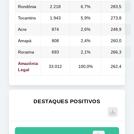
Rondônia
2.218
6,7%
283,5
Tocantins
1.943
5,9%
273,8
Acre
874
2,6%
248,9
Amapá
808
2,4%
260,0
Roraima
693
2,1%
266,3
Amazônia
33.012
100,0%
262,4
Legal
DESTAQUES POSITIVOS