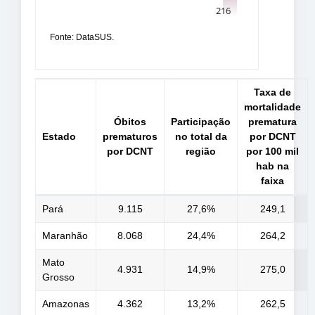
Fonte: DataSUS.
Taxa de
mortalidade
Óbitos
Participação
prematura
Estado
prematuros
no total da
por DCNT
por DCNT
região
por 100 mil
hab na
faixa
Pará
9.115
27,6%
249,1
Maranhão
8.068
24,4%
264,2
Mato
4.931
14,9%
275,0
Grosso
Amazonas
4.362
13,2%
262,5