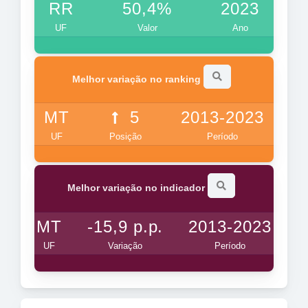
RR
50,4%
2023
UF
Valor
Ano
Melhor variação no ranking
MT
5
2013-2023
UF
Posição
Período
Melhor variação no indicador
MT
-15,9 p.p.
2013-2023
UF
Variação
Período