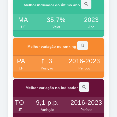
Melhor indicador do último ano
MA
35,7%
2023
UF
Valor
Ano
Melhor variação no ranking
PA
3
2016-2023
UF
Posição
Período
Melhor variação no indicador
TO
9,1 p.p.
2016-2023
UF
Variação
Período