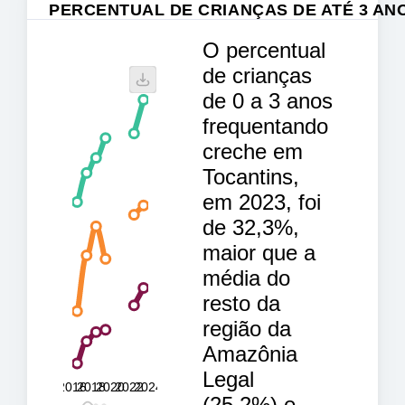
PERCENTUAL DE CRIANÇAS DE ATÉ 3 A
O percentual
14 %
16 %
18 %
20 %
42 %
44 %
46 %
de crianças
de 0 a 3 anos
40 %
frequentando
38 %
creche em
36 %
Tocantins,
34 %
em 2023, foi
32 %
18 %
de 32,3%,
30 %
maior que a
28 %
média do
26 %
resto da
24 %
região da
22 %
Amazônia
Legal
2025
2016
2017
2019
2021
2023
L
2018
2020
2022
2024
(25,2%) e