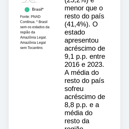
menor que o
Brasil*
resto do país
Fonte: PNAD
Ama…
Contínua. * Brasil
(41,4%). O
sem os estados da
estado
TO
região da
Amazônia Legal.
apresentou
Amazônia Legal
acréscimo de
sem Tocantins
9,1 p.p. entre
2016 e 2023.
A média do
resto do país
sofreu
acréscimo de
8,8 p.p. e a
média do
resto da
região