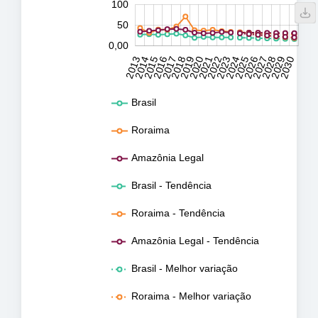
150
-20
-40
10
15
20
25
30
35
40
45
60
5
100
0,00
50
0,00
2031
2032
2013
2014
2015
2016
2017
2018
2019
2020
2021
2022
2023
2024
2025
2026
2027
2028
2029
2030
L
Brasil
Roraima
Amazônia Legal
Brasil - Tendência
Roraima - Tendência
Amazônia Legal - Tendência
Brasil - Melhor variação
Roraima - Melhor variação