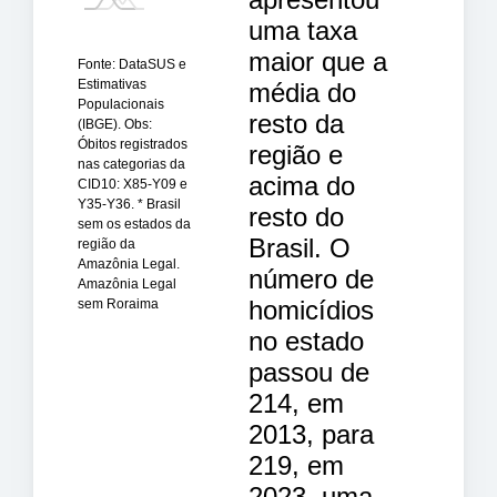
uma taxa
maior que a
Fonte: DataSUS e
Estimativas
média do
Populacionais
resto da
(IBGE). Obs:
Óbitos registrados
região e
nas categorias da
acima do
CID10: X85-Y09 e
Y35-Y36. * Brasil
resto do
sem os estados da
Brasil. O
região da
Amazônia Legal.
número de
Amazônia Legal
homicídios
sem Roraima
no estado
passou de
214, em
2013, para
219, em
2023, uma