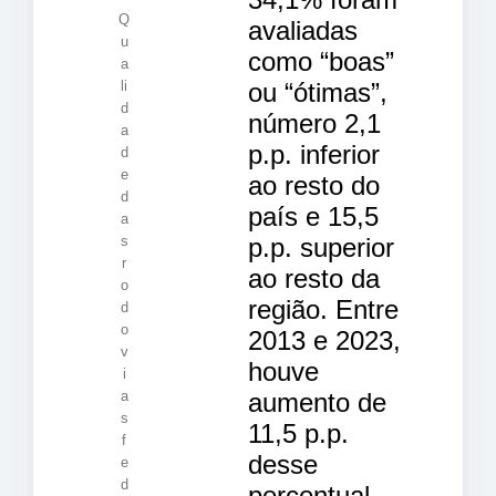
Q
avaliadas
u
como “boas”
a
ou “ótimas”,
li
d
número 2,1
a
p.p. inferior
d
e
ao resto do
d
país e 15,5
a
p.p. superior
s
r
ao resto da
o
região. Entre
d
o
2013 e 2023,
v
houve
i
aumento de
a
s
11,5 p.p.
f
desse
e
d
percentual