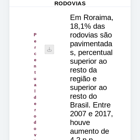
RODOVIAS
Em Roraima,
18,1% das
rodovias são
P
e
pavimentada
r
s, percentual
c
superior ao
e
n
resto da
t
região e
u
a
superior ao
l
resto do
d
Brasil. Entre
e
r
2007 e 2017,
o
houve
d
o
aumento de
v
4,2 p.p.