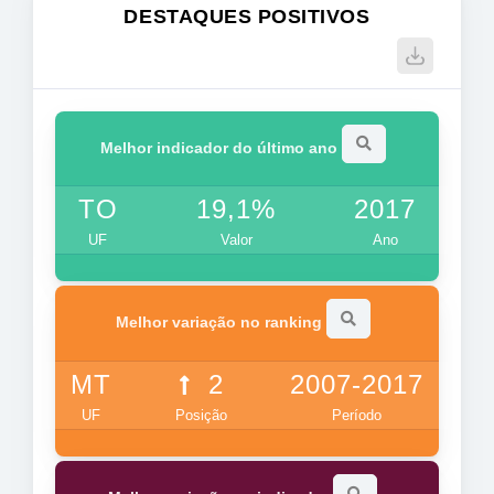
DESTAQUES POSITIVOS
Melhor indicador do último ano
TO
19,1%
2017
UF
Valor
Ano
Melhor variação no ranking
MT
2
2007-2017
UF
Posição
Período