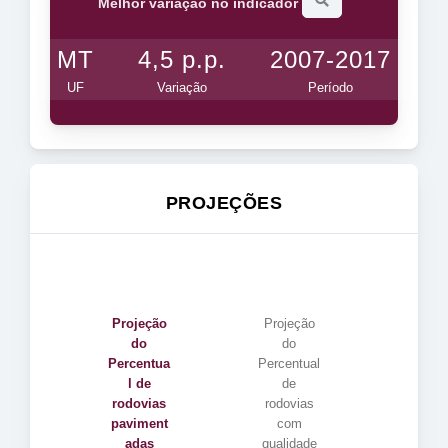
Melhor variação no indicador
MT
4,5 p.p.
2007-2017
UF
Variação
Período
PROJEÇÕES
Projeção
Projeção
do
do
Percentua
Percentual
l de
de
rodovias
rodovias
paviment
com
adas
qualidade