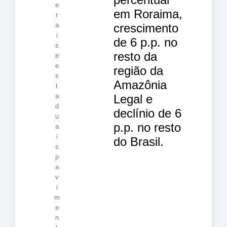
e
em Roraima,
r
crescimento
a
i
de 6 p.p. no
s
resto da
e
e
região da
s
Amazônia
t
Legal e
a
d
declínio de 6
u
p.p. no resto
a
i
do Brasil.
s
p
a
v
i
m
e
n