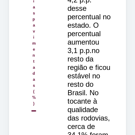
i
desse
a
s
percentual no
p
estado. O
a
v
percentual
i
aumentou
m
3,1 p.p.no
e
n
resto da
t
região e ficou
a
d
estável no
a
resto do
s
Brasil. No
(
%
tocante à
)
qualidade
das rodovias,
cerca de
34,1% foram