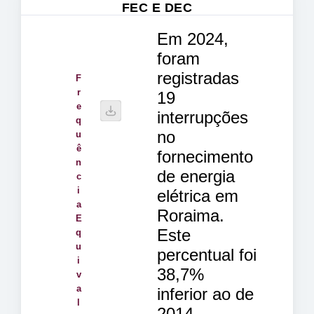
FEC E DEC
Em 2024,
foram
registradas
F
r
19
e
interrupções
q
no
u
ê
fornecimento
n
de energia
c
i
elétrica em
a
Roraima.
E
Este
q
u
percentual foi
i
38,7%
v
a
inferior ao de
l
2014,