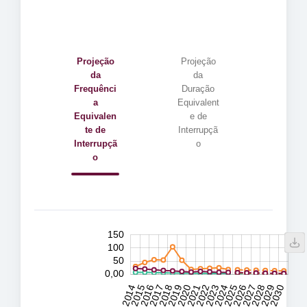
Projeção
Projeção
da
da
Frequênci
Duração
a
Equivalent
Equivalen
e de
te de
Interrupçã
Interrupçã
o
o
-100
200
-20
-10
-50
10
20
30
40
60
70
150
100
0,00
50
0,00
2031
2032
2014
2015
2016
2017
2018
2019
2020
2021
2022
2023
2024
2025
2026
2027
2028
2029
2030
L