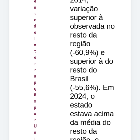
e
variação
n
t
superior à
e
observada no
d
e
resto da
I
região
n
(-60,9%) e
t
e
superior à do
r
resto do
r
u
Brasil
p
(-55,6%). Em
ç
2024, o
ã
o
estado
p
estava acima
o
r
da média do
U
resto da
n
região, e
i