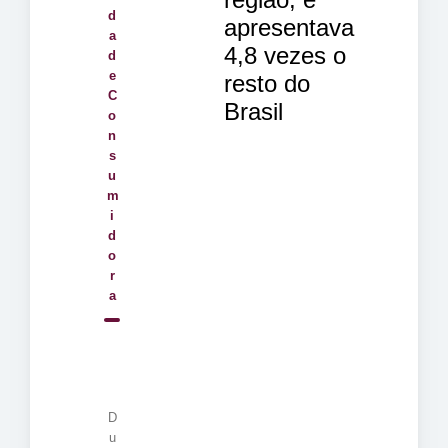
d
apresentava
a
4,8 vezes o
d
e
resto do
C
Brasil
o
n
s
u
m
i
d
o
r
a
D
u