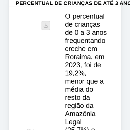
PERCENTUAL DE CRIANÇAS DE ATÉ 3 A
O percentual
de crianças
de 0 a 3 anos
frequentando
creche em
Roraima, em
2023, foi de
19,2%,
menor que a
média do
resto da
região da
Amazônia
Legal
(25,7%) e