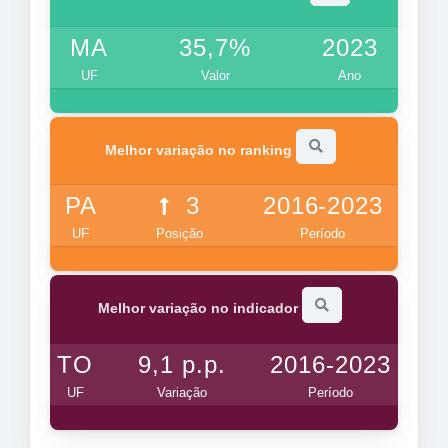
MA
35,7%
2023
UF
Valor
Ano
Melhor variação no ranking
PA
3
2016-2023
UF
Posição
Período
Melhor variação no indicador
TO
9,1 p.p.
2016-2023
UF
Variação
Período