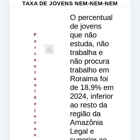
TAXA DE JOVENS NEM-NEM-NEM
O percentual
de jovens
que não
P
e
estuda, não
r
trabalha e
c
não procura
e
n
trabalho em
t
Roraima foi
u
a
de 18,9% em
l
2024, inferior
d
ao resto da
e
j
região da
o
Amazônia
v
e
Legal e
n
superior ao