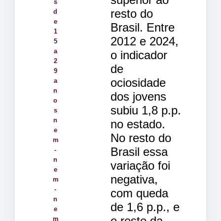
s
resto do
d
e
Brasil. Entre
1
2012 e 2024,
5
a
o indicador
2
de
9
ociosidade
a
n
dos jovens
o
subiu 1,8 p.p.
s
n
no estado.
e
No resto do
m
Brasil essa
-
n
variação foi
e
negativa,
m
-
com queda
n
de 1,6 p.p., e
e
o resto da
m