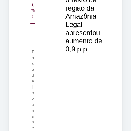
(
região da
%
Amazônia
)
Legal
apresentou
aumento de
0,9 p.p.
T
a
x
a
d
e
j
o
v
e
n
s
n
e