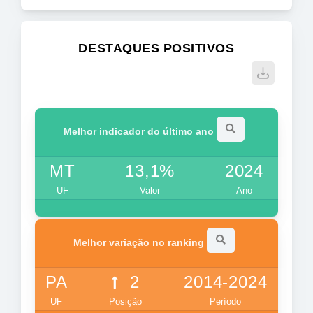
DESTAQUES POSITIVOS
Melhor indicador do último ano
MT
13,1%
2024
UF
Valor
Ano
Melhor variação no ranking
PA
2
2014-2024
UF
Posição
Período