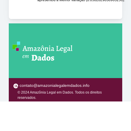
apresentou a Melhor variação (0.0582829838963256).
contato@amazonialegalemdados.info
© 2024 Amazônia Legal em Dados. Todos os direitos
reservados.