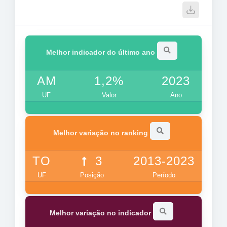
Melhor indicador do último ano
AM
1,2%
2023
UF
Valor
Ano
Melhor variação no ranking
TO
3
2013-2023
UF
Posição
Período
Melhor variação no indicador