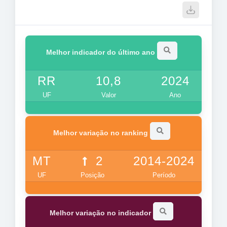
Melhor indicador do último ano
RR
10,8
2024
UF
Valor
Ano
Melhor variação no ranking
MT
2
2014-2024
UF
Posição
Período
Melhor variação no indicador