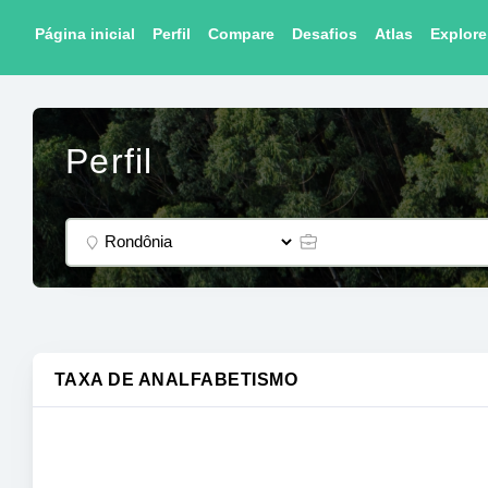
Página inicial
Perfil
Compare
Desafios
Atlas
Explore
Perfil
TAXA DE ANALFABETISMO