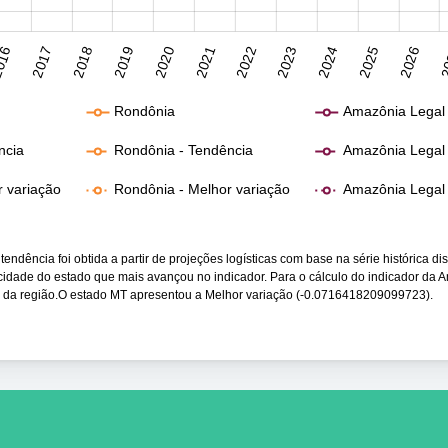
016
2017
2018
2019
2020
2021
2022
2023
2024
2025
2026
2
Rondônia
Amazônia Legal
ncia
Rondônia - Tendência
Amazônia Legal 
r variação
Rondônia - Melhor variação
Amazônia Legal 
endência foi obtida a partir de projeções logísticas com base na série histórica di
ocidade do estado que mais avançou no indicador. Para o cálculo do indicador da 
s da região.O estado MT apresentou a Melhor variação (-0.0716418209099723).