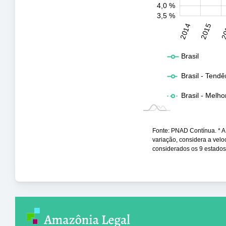
4,0 %
3,5 %
2031
2032
2014
2015
2
L
Brasil
Brasil - Tendê
Brasil - Melho
Fonte: PNAD Contínua. * A t
variação, considera a vel
considerados os 9 estado