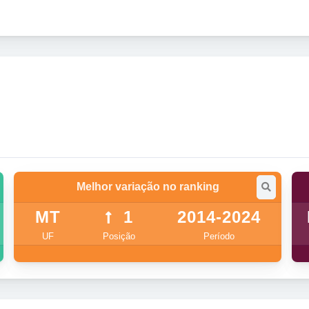
Melhor variação no ranking
MT
1
2014-2024
UF
Posição
Período