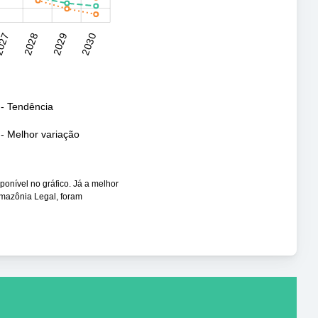
027
2028
2029
2030
- Tendência
- Melhor variação
sponível no gráfico. Já a melhor
Amazônia Legal, foram