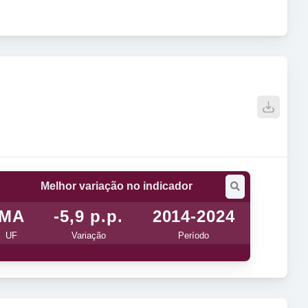
Melhor variação no indicador
MA
-5,9 p.p.
2014-2024
UF
Variação
Período