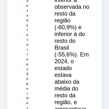
e
observada no
n
t
resto da
e
região
d
e
(-60,9%) e
I
inferior à do
n
resto do
t
e
Brasil
r
(-55,6%). Em
r
u
2024, o
p
estado
ç
estava
ã
o
abaixo da
p
média do
o
r
resto da
U
região, e
n
apresentava
i