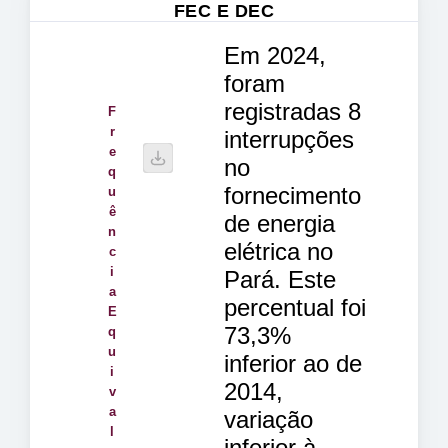
FEC E DEC
Em 2024,
foram
registradas 8
F
r
interrupções
e
no
q
fornecimento
u
ê
de energia
n
elétrica no
c
i
Pará. Este
a
percentual foi
E
73,3%
q
u
inferior ao de
i
2014,
v
a
variação
l
inferior à