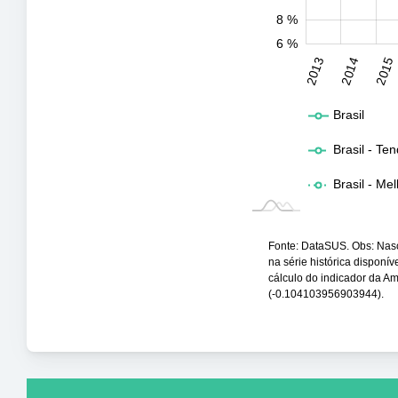
8 %
6 %
2031
2032
2013
2014
2015
L
Brasil
Brasil - Te
Brasil - Me
Fonte: DataSUS. Obs: Nasci
na série histórica disponí
cálculo do indicador da A
(-0.104103956903944).