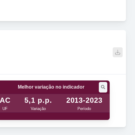
Melhor variação no indicador
AC
5,1 p.p.
2013-2023
UF
Variação
Período