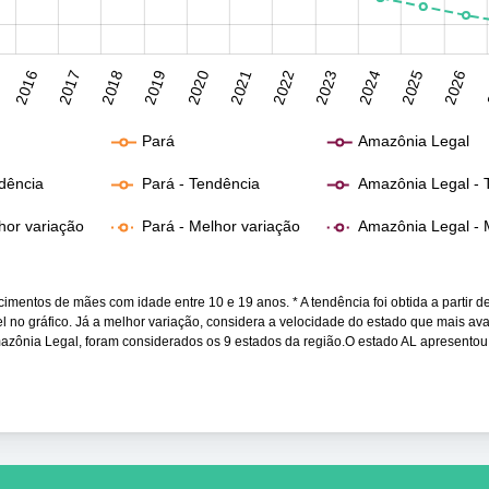
2016
2017
2018
2019
2020
2021
2022
2023
2024
2025
2026
Pará
Amazônia Legal
ndência
Pará - Tendência
Amazônia Legal - 
lhor variação
Pará - Melhor variação
Amazônia Legal - 
mentos de mães com idade entre 10 e 19 anos. * A tendência foi obtida a partir d
vel no gráfico. Já a melhor variação, considera a velocidade do estado que mais av
mazônia Legal, foram considerados os 9 estados da região.O estado AL apresentou