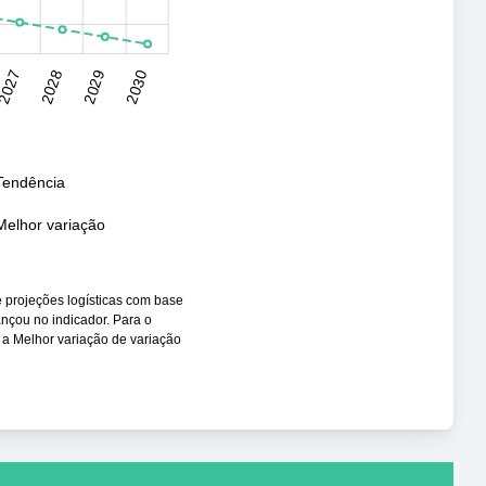
2027
2028
2029
2030
Tendência
Melhor variação
e projeções logísticas com base
ançou no indicador. Para o
 a Melhor variação de variação