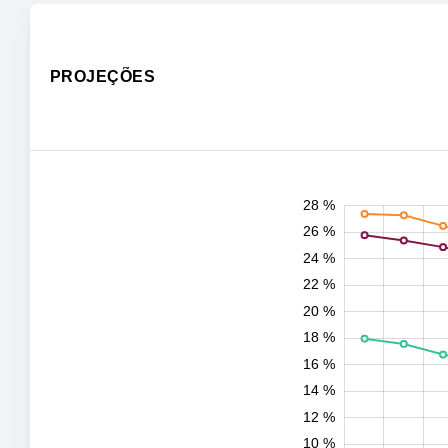
PROJEÇÕES
28 %
11 %
13 %
15 %
17 %
19 %
21 %
23 %
25 %
30 %
4 %
5 %
7 %
9 %
2 %
26 %
24 %
22 %
20 %
18 %
10 %
16 %
14 %
12 %
10 %