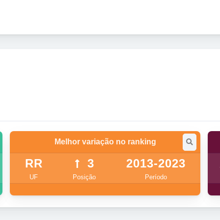
Melhor variação no ranking
RR
3
2013-2023
UF
Posição
Período