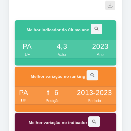
Melhor indicador do último ano
PA
4,3
2023
UF
Valor
Ano
Melhor variação no ranking
PA
6
2013-2023
UF
Posição
Período
Melhor variação no indicador