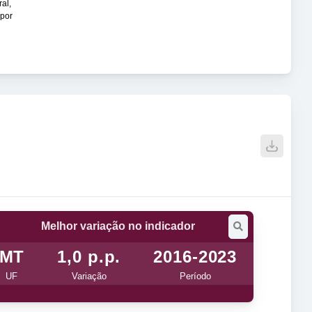
al,
 por
Melhor variação no indicador
MT
1,0 p.p.
2016-2023
UF
Variação
Período