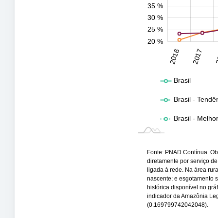
35 %
30 %
25 %
20 %
2031
2032
2016
2017
2
L
Brasil
Brasil - Tendê
Brasil - Melho
Fonte: PNAD Contínua. Obs
diretamente por serviço de
ligada à rede. Na área rur
nascente; e esgotamento san
histórica disponível no gr
indicador da Amazônia Leg
(0.169799742042048).