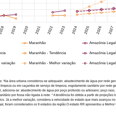
018
2019
2020
2021
2022
2023
2024
2025
2026
2027
Maranhão
Amazônia Legal
ncia
Maranhão - Tendência
Amazônia Legal
r variação
Maranhão - Melhor variação
Amazônia Legal 
: ¹Na área urbana considerou-se adequado: abastecimento de água por rede geral d
 limpeza ou em caçamba de serviço de limpeza; esgotamento sanitário por rede ger
al, adiciona-se: abastecimento de água por poço profundo ou artesiano; poço raso, 
itário por fossa não ligada à rede. * A tendência foi obtida a partir de projeções 
áfico. Já a melhor variação, considera a velocidade do estado que mais avançou no 
al, foram considerados os 9 estados da região.O estado RR apresentou a Melhor 