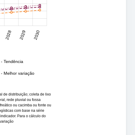
2028
2029
2030
 - Tendência
- Melhor variação
e distribuição; coleta de lixo
al, rede pluvial ou fossa
freático ou cacimba ou fonte ou
logísticas com base na série
indicador. Para o cálculo do
variação