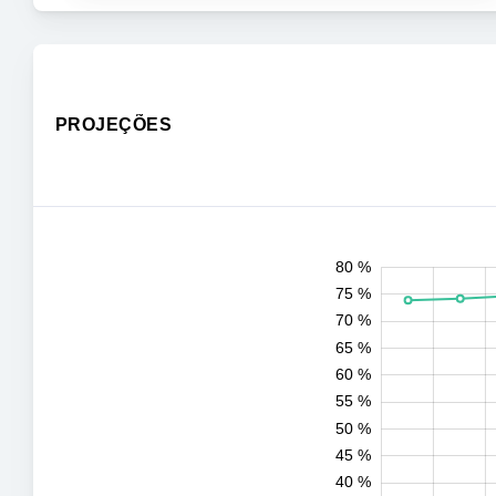
PROJEÇÕES
80 %
10 %
15 %
85 %
75 %
70 %
65 %
60 %
55 %
50 %
20 %
45 %
40 %