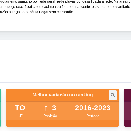
tamento sanitário por rede geral, rede pluvial ou fossa ligada à rede. Na área rur
no; poço raso, freático ou cacimba ou fonte ou nascente; e esgotamento sanitário
 Amazônia Legal. Amazônia Legal sem Maranhão
Melhor variação no ranking
TO
3
2016-2023
UF
Posição
Período