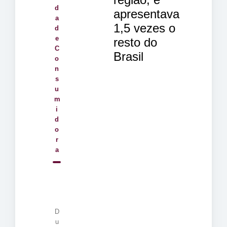
d
apresentava
a
1,5 vezes o
d
e
resto do
C
Brasil
o
n
s
u
m
i
d
o
r
a
D
u