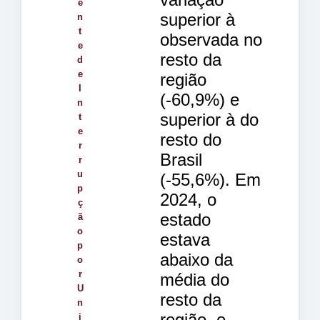
e
superior à
n
t
observada no
e
resto da
d
e
região
I
(-60,9%) e
n
superior à do
t
e
resto do
r
Brasil
r
u
(-55,6%). Em
p
2024, o
ç
estado
ã
o
estava
p
abaixo da
o
r
média do
U
resto da
n
região, e
i