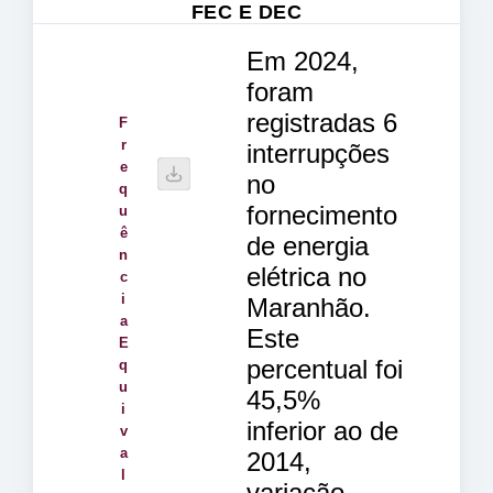
FEC E DEC
Em 2024,
foram
registradas 6
F
r
interrupções
e
no
q
fornecimento
u
ê
de energia
n
elétrica no
c
i
Maranhão.
a
Este
E
percentual foi
q
u
45,5%
i
inferior ao de
v
a
2014,
l
variação