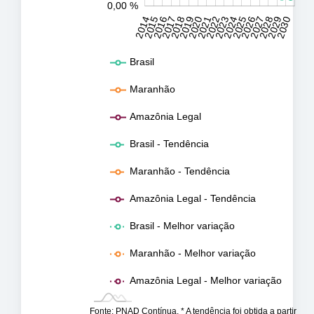
0,00 %
2031
2032
2014
2015
2016
2017
2018
2019
2020
2021
2022
2023
2024
2025
2026
2027
2028
2029
2030
L
Brasil
Maranhão
Amazônia Legal
Brasil - Tendência
Maranhão - Tendência
Amazônia Legal - Tendência
Brasil - Melhor variação
Maranhão - Melhor variação
Amazônia Legal - Melhor variação
Fonte: PNAD Contínua. * A tendência foi obtida a partir