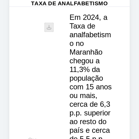
TAXA DE ANALFABETISMO
Em 2024, a
Taxa de
analfabetism
o no
Maranhão
chegou a
11,3% da
população
com 15 anos
ou mais,
cerca de 6,3
p.p. superior
ao resto do
país e cerca
de 5,5 p.p.