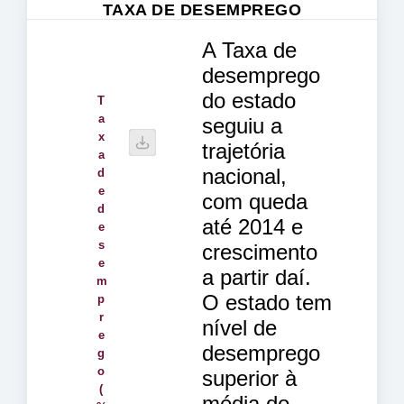
TAXA DE DESEMPREGO
A Taxa de
desemprego
do estado
T
a
seguiu a
x
trajetória
a
nacional,
d
e
com queda
d
até 2014 e
e
s
crescimento
e
a partir daí.
m
O estado tem
p
r
nível de
e
desemprego
g
o
superior à
(
média do