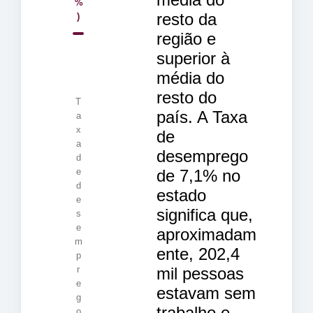
%
resto da
)
região e
superior à
média do
resto do
T
país. A Taxa
a
x
de
a
desemprego
d
de 7,1% no
e
d
estado
e
significa que,
s
e
aproximadam
m
ente, 202,4
p
mil pessoas
r
e
estavam sem
g
trabalho e
o