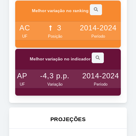
Melhor variação no ranking
AC
3
2014-2024
UF
Posição
Período
Melhor variação no indicador
AP
-4,3 p.p.
2014-2024
UF
Variação
Período
PROJEÇÕES