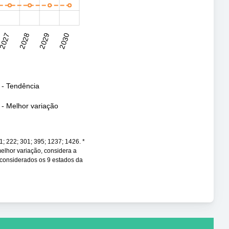
2027
2028
2029
2030
 - Tendência
- Melhor variação
; 222; 301; 395; 1237; 1426. *
 melhor variação, considera a
 considerados os 9 estados da