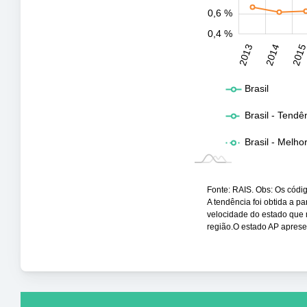
0,6 %
0,4 %
2031
2032
2013
2014
201
L
Brasil
Brasil - Tendê
Brasil - Melho
Fonte: RAIS. Obs: Os códig
A tendência foi obtida a pa
velocidade do estado que 
região.O estado AP apres