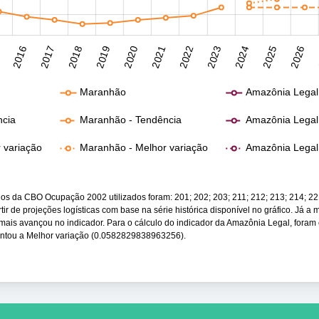
5
2016
2017
2018
2019
2020
2021
2022
2023
2024
2025
2026
Maranhão
Amazônia Legal
ncia
Maranhão - Tendência
Amazônia Legal
r variação
Maranhão - Melhor variação
Amazônia Legal 
os da CBO Ocupação 2002 utilizados foram: 201; 202; 203; 211; 212; 213; 214; 221
rtir de projeções logísticas com base na série histórica disponível no gráfico. Já a
mais avançou no indicador. Para o cálculo do indicador da Amazônia Legal, foram
entou a Melhor variação (0.0582829838963256).