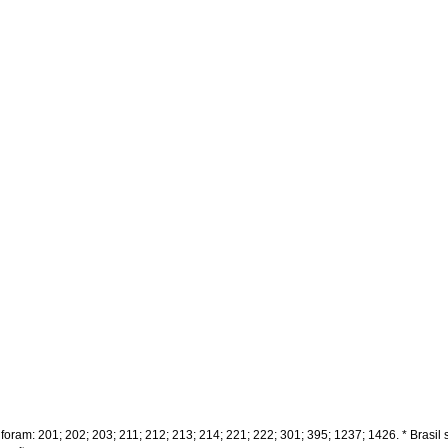
ram: 201; 202; 203; 211; 212; 213; 214; 221; 222; 301; 395; 1237; 1426. * Brasil