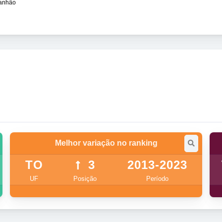
ranhão
Melhor variação no ranking
TO
3
2013-2023
UF
Posição
Período