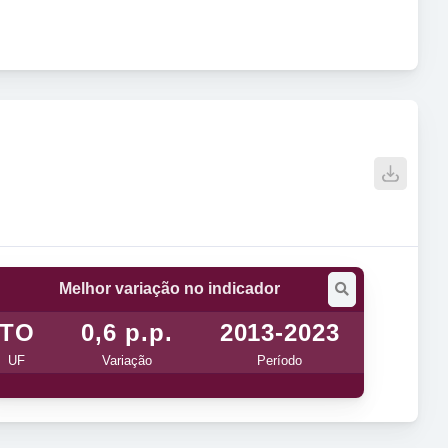
Melhor variação no indicador
TO
0,6 p.p.
2013-2023
UF
Variação
Período