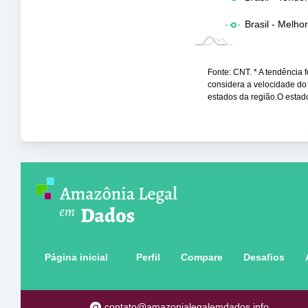
Brasil - Melho
Fonte: CNT. * A tendência f
considera a velocidade do
estados da região.O esta
Página inicial
Perfil
Compare
Desafios
contato@amazonialegalemdados.info