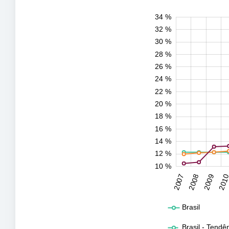
34 %
11 %
13 %
15 %
17 %
19 %
21 %
23 %
25 %
27 %
29 %
31 %
36 %
8 %
9 %
6 %
32 %
30 %
28 %
26 %
24 %
22 %
10 %
20 %
18 %
16 %
14 %
12 %
10 %
2031
2032
2007
2008
2009
201
L
Brasil
Brasil - Tendê