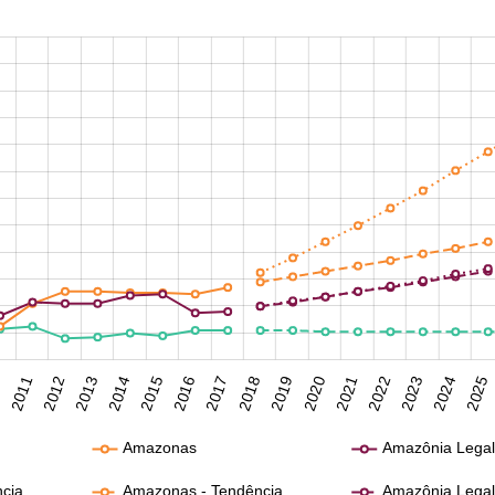
0
2011
2012
2013
2014
2015
2016
2017
2018
2019
2020
2021
2022
2023
2024
2025
Amazonas
Amazônia Lega
ncia
Amazonas - Tendência
Amazônia Legal