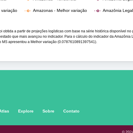
r variação
Amazonas - Melhor variação
Amazônia Legal 
oi obtida a partir de projeções logísticas com base na série histórica disponível no 
 estado que mais avançou no indicador. Para o cálculo do indicador da Amazônia 
do MS apresentou a Melhor variação (0.0787610891397541).
Atlas
Explore
Sobre
Contato
© 2024