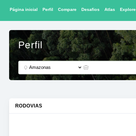
Página inicial
Perfil
Compare
Desafios
Atlas
Explore
Perfil
RODOVIAS