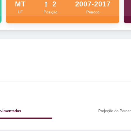
MT
2
2007-2017
UF
Posição
Período
avimentadas
Projeção do Percen