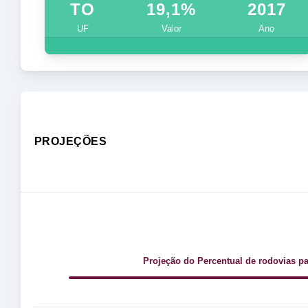
TO
19,1%
2017
UF
Valor
Ano
PROJEÇÕES
Projeção do Percentual de rodovias p