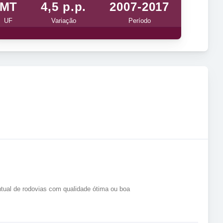
MT
4,5 p.p.
2007-2017
UF
Variação
Período
tual de rodovias com qualidade ótima ou boa