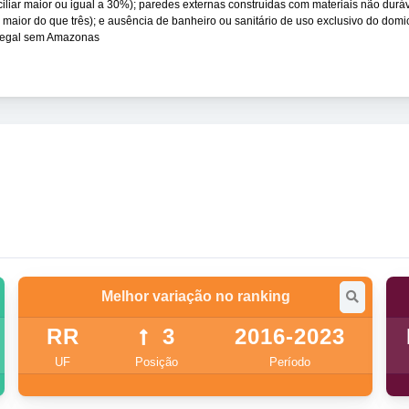
iliar maior ou igual a 30%); paredes externas construídas com materiais não duráv
ior do que três); e ausência de banheiro ou sanitário de uso exclusivo do domicí
 Legal sem Amazonas
Melhor variação no ranking
RR
3
2016-2023
UF
Posição
Período