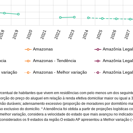
018
2019
2020
2021
2022
2023
2024
2025
2026
2027
Amazonas
Amazônia Lega
ncia
Amazonas - Tendência
Amazônia Legal
r variação
Amazonas - Melhor variação
Amazônia Legal 
rcentual de habitantes que vivem em residências com pelo menos um dos seguin
orção do preço do aluguel em relação à renda efetiva domiciliar maior ou igual a
 não duráveis; adensamento excessivo (proporção de moradores por dormitório mai
o exclusivo do domicílio. * A tendência foi obtida a partir de projeções logísticas c
a melhor variação, considera a velocidade do estado que mais avançou no indicador
considerados os 9 estados da região.O estado AP apresentou a Melhor variação