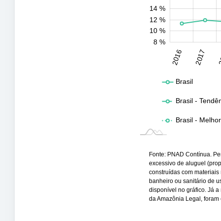
14 %
12 %
10 %
8 %
2031
2032
2016
2017
2
L
Brasil
Brasil - Tendê
Brasil - Melho
Fonte: PNAD Contínua. Pe
excessivo de aluguel (prop
construídas com materiais
banheiro ou sanitário de us
disponível no gráfico. Já 
da Amazônia Legal, foram 