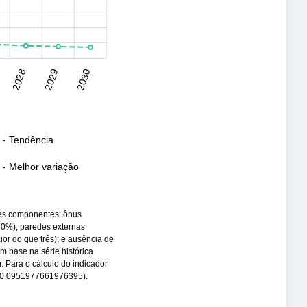
2028
2029
2030
l
 - Tendência
- Melhor variação
tes componentes: ônus
 30%); paredes externas
or do que três); e ausência de
om base na série histórica
. Para o cálculo do indicador
 (-0.0951977661976395).