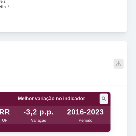
eis;
lio. *
Melhor variação no indicador
RR
-3,2 p.p.
2016-2023
UF
Variação
Período