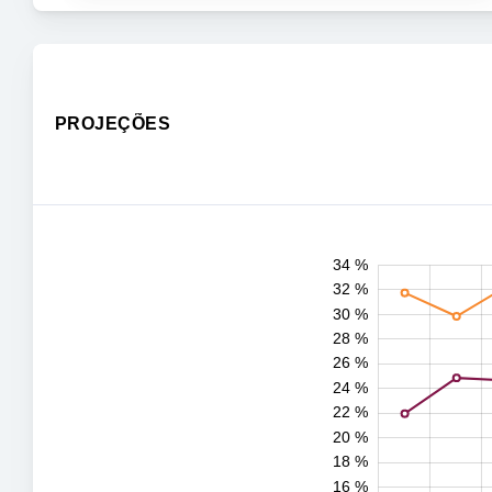
PROJEÇÕES
11 %
13 %
15 %
17 %
19 %
21 %
23 %
25 %
27 %
36 %
7 %
9 %
6 %
4 %
34 %
32 %
30 %
28 %
26 %
24 %
22 %
10 %
20 %
18 %
16 %