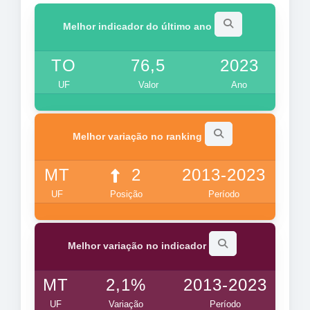
Melhor indicador do último ano
TO
76,5
2023
UF
Valor
Ano
Melhor variação no ranking
MT
2
2013-2023
UF
Posição
Período
Melhor variação no indicador
MT
2,1%
2013-2023
UF
Variação
Período