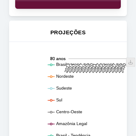
PROJEÇÕES
70,5 anos
71,0 anos
71,5 anos
72,0 anos
72,5 anos
73,0 anos
73,5 anos
74,0 anos
74,5 anos
75,0 anos
75,5 anos
76,0 anos
76,5 anos
90 anos
60 anos
50 anos
71,5 anos
80 anos
70 anos
2031
2032
Brasil
2013
2014
2015
2016
2017
2018
2019
2020
2021
2022
2023
2024
2025
2026
2027
2028
2029
2030
L
Nordeste
Sudeste
Sul
Centro-Oeste
Amazônia Legal
Brasil - Tendência