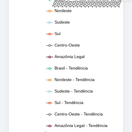
2013
2014
2015
2016
2017
2018
2019
2020
2021
2022
2023
2024
2025
2026
2027
2028
2029
2030
Nordeste
Sudeste
Sul
Centro-Oeste
Amazônia Legal
Brasil - Tendência
Nordeste - Tendência
Sudeste - Tendência
Sul - Tendência
Centro-Oeste - Tendência
Amazônia Legal - Tendência