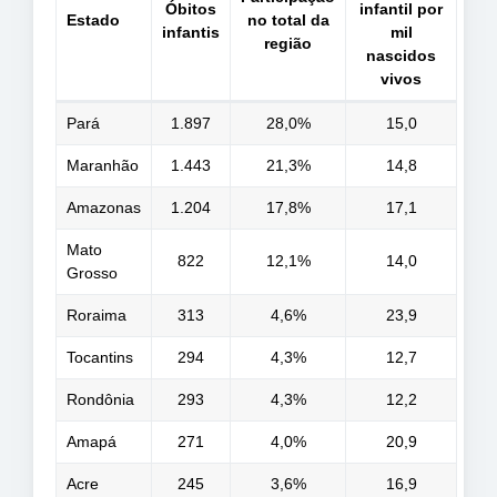
Óbitos
infantil por
Estado
no total da
infantis
mil
região
nascidos
vivos
Pará
1.897
28,0%
15,0
Maranhão
1.443
21,3%
14,8
Amazonas
1.204
17,8%
17,1
Mato
822
12,1%
14,0
Grosso
Roraima
313
4,6%
23,9
Tocantins
294
4,3%
12,7
Rondônia
293
4,3%
12,2
Amapá
271
4,0%
20,9
Acre
245
3,6%
16,9