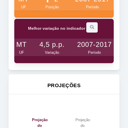
UF
Posição
Período
Melhor variação no indicador
MT
4,5 p.p.
2007-2017
UF
Variação
Período
PROJEÇÕES
Projeção
Projeção
do
do