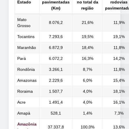
Estado
pavimentadas
no total da
rodovias
(Km)
região
pavimentad
Mato
8.076,2
21,6%
11,9%
Grosso
Tocantins
7.293,6
19,5%
19,1%
Maranhão
6.872,9
18,4%
11,8%
Pará
6.072,2
16,3%
14,2%
Rondônia
3.266,1
8,7%
11,8%
Amazonas
2.229,6
6,0%
15,4%
Roraima
1.507,7
4,0%
18,1%
Acre
1.491,4
4,0%
16,1%
Amapá
528,1
1,4%
7,3%
Amazônia
37.337,8
100,0%
13,6%