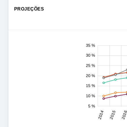
PROJEÇÕES
0,00 %
12 %
14 %
16 %
18 %
40 %
-5 %
4 %
6 %
8 %
35 %
30 %
25 %
20 %
10 %
15 %
10 %
5 %
2031
2032
2014
2015
201
L