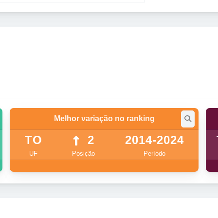
Melhor variação no ranking
TO
2
2014-2024
UF
Posição
Período