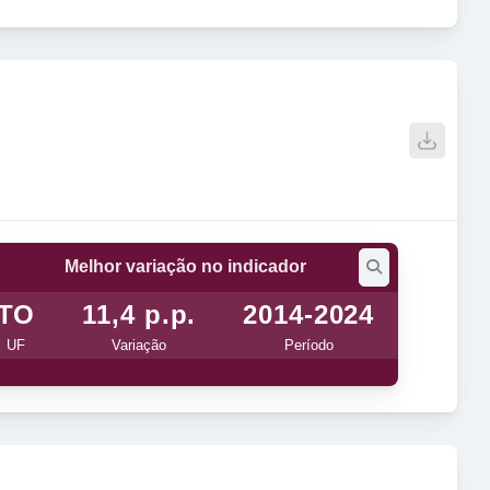
Melhor variação no indicador
TO
11,4 p.p.
2014-2024
UF
Variação
Período