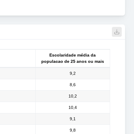
Escolaridade média da
populacao de 25 anos ou mais
9,2
8,6
10,2
10,4
9,1
9,8