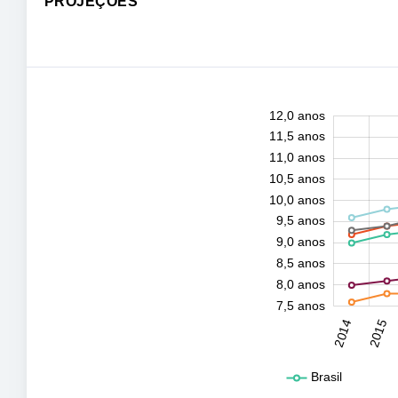
PROJEÇÕES
12,5 anos
7,0 anos
7,2 anos
7,4 anos
7,6 anos
7,8 anos
8,2 anos
8,4 anos
8,6 anos
8,8 anos
9,2 anos
9,4 anos
9,6 anos
6,5 anos
12,0 anos
11,5 anos
11,0 anos
10,5 anos
10,0 anos
10,0 anos
9,5 anos
9,0 anos
8,5 anos
8,0 anos
7,5 anos
2031
2032
2014
2015
L
Brasil