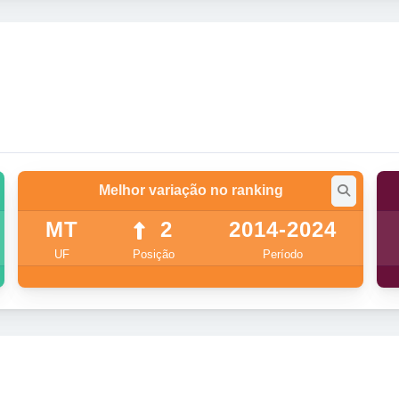
Melhor variação no ranking
MT
2
2014-2024
UF
Posição
Período