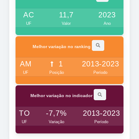
AC
11,7
2023
UF
Valor
Ano
Melhor variação no ranking
AM
1
2013-2023
UF
Posição
Período
Melhor variação no indicador
TO
-7,7%
2013-2023
UF
Variação
Período