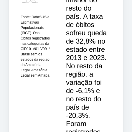
resto do
país. A taxa
Fonte: DataSUS e
Estimativas
de óbitos
Populacionais
sofreu queda
(IBGE). Obs:
Óbitos registrados
de 32,8% no
nas categorias da
estado entre
CID10: V01-V99. *
Brasil sem os
2013 e 2023.
estados da região
No resto da
da Amazônia
Legal. Amazônia
região, a
Legal sem Amapá
variação foi
de -6,1% e
no resto do
país de
-20,3%.
Foram
registrados