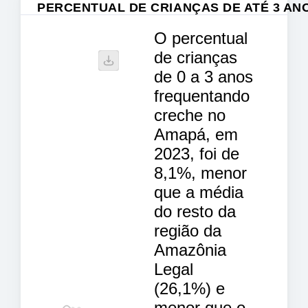
PERCENTUAL DE CRIANÇAS DE ATÉ 3 A
O percentual
de crianças
de 0 a 3 anos
frequentando
creche no
Amapá, em
2023, foi de
8,1%, menor
que a média
do resto da
região da
Amazônia
Legal
(26,1%) e
menor que o