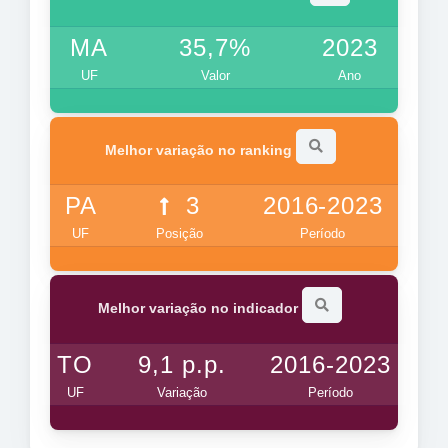
MA
35,7%
2023
UF
Valor
Ano
Melhor variação no ranking
PA
3
2016-2023
UF
Posição
Período
Melhor variação no indicador
TO
9,1 p.p.
2016-2023
UF
Variação
Período