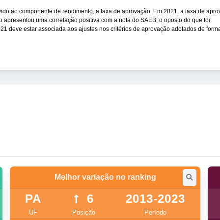
vido ao componente de rendimento, a taxa de aprovação. Em 2021, a taxa de apr
o apresentou uma correlação positiva com a nota do SAEB, o oposto do que foi
21 deve estar associada aos ajustes nos critérios de aprovação adotados de form
Melhor variação no ranking
PA
6
2013-2023
UF
Posição
Período