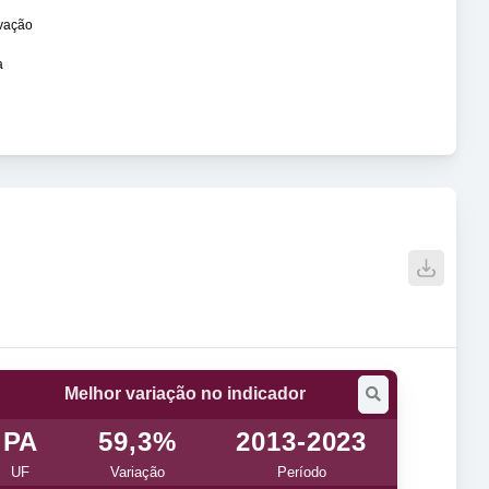
ovação
a
Melhor variação no indicador
PA
59,3%
2013-2023
UF
Variação
Período