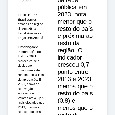
pública em
2023, nota
Fonte: INEP. *
Brasil sem os
menor que o
estados da região
resto do país
da Amazônia
Legal. Amazônia
e próxima ao
Legal sem Amapá.
resto da
Observação: A
região. O
interpretação do
indicador
Ideb de 2021
merece cautela
cresceu 0,7
devido ao
ponto entre
componente de
rendimento, a taxa
2013 e 2023,
de aprovação. Em
2021, a taxa de
menos que o
aprovação
resto do país
apresentou
valores até 4,6 p.p.
(0,8) e
mais elevados que
menos que o
2019, mas não
apresentou uma
resto da