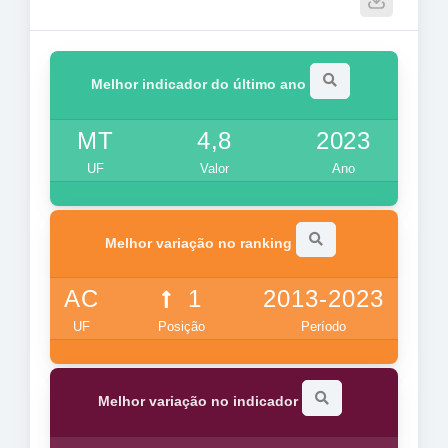
Melhor indicador do último ano
MT
4,8
2023
UF
Valor
Ano
Melhor variação no ranking
AC
1
2013-2023
UF
Posição
Período
Melhor variação no indicador