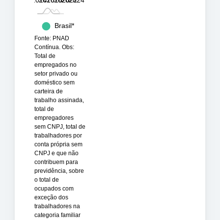
Brasil*
Fonte: PNAD
Ama…
Contínua. Obs:
Total de
AP
empregados no
setor privado ou
doméstico sem
carteira de
trabalho assinada,
total de
empregadores
sem CNPJ, total de
trabalhadores por
conta própria sem
CNPJ e que não
contribuem para
previdência, sobre
o total de
ocupados com
exceção dos
trabalhadores na
categoria familiar