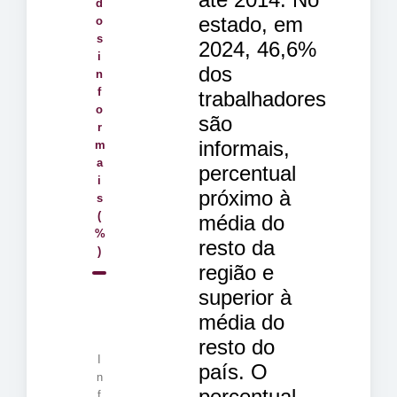
d
estado, em
o
s
2024, 46,6%
i
dos
n
f
trabalhadores
o
são
r
informais,
m
a
percentual
i
próximo à
s
(
média do
%
resto da
)
região e
superior à
média do
resto do
I
país. O
n
percentual,
f