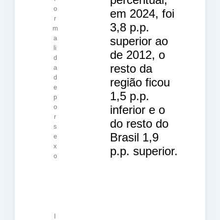
o
em 2024, foi
r
3,8 p.p.
m
superior ao
a
li
de 2012, o
d
resto da
a
d
região ficou
e
1,5 p.p.
p
inferior e o
o
r
do resto do
s
Brasil 1,9
e
x
p.p. superior.
o
I