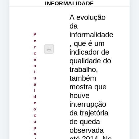
INFORMALIDADE
A evolução
da
informalidade
P
e
, que é um
r
indicador de
c
qualidade do
e
n
trabalho,
t
também
u
a
mostra que
l
houve
d
interrupção
e
o
da trajetória
c
de queda
u
p
observada
a
até 2014. No