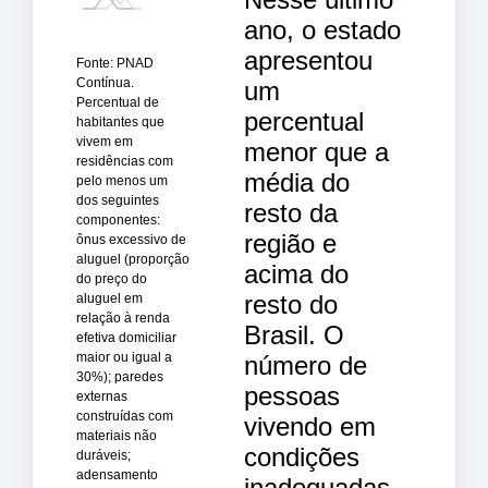
ano, o estado
apresentou
Fonte: PNAD
Contínua.
um
Percentual de
percentual
habitantes que
vivem em
menor que a
residências com
média do
pelo menos um
dos seguintes
resto da
componentes:
região e
ônus excessivo de
aluguel (proporção
acima do
do preço do
resto do
aluguel em
relação à renda
Brasil. O
efetiva domiciliar
maior ou igual a
número de
30%); paredes
pessoas
externas
construídas com
vivendo em
materiais não
condições
duráveis;
adensamento
inadequadas