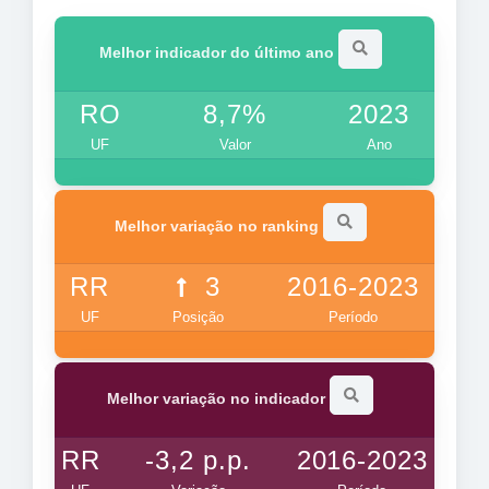
Melhor indicador do último ano
RO
8,7%
2023
UF
Valor
Ano
Melhor variação no ranking
RR
3
2016-2023
UF
Posição
Período
Melhor variação no indicador
RR
-3,2 p.p.
2016-2023