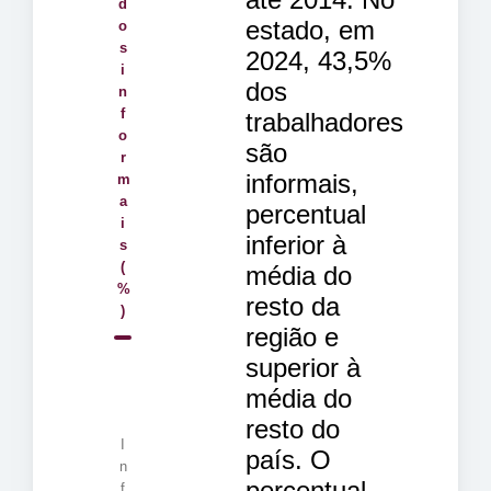
d
estado, em
o
s
2024, 43,5%
i
dos
n
f
trabalhadores
o
são
r
informais,
m
a
percentual
i
inferior à
s
(
média do
%
resto da
)
região e
superior à
média do
resto do
I
país. O
n
percentual,
f