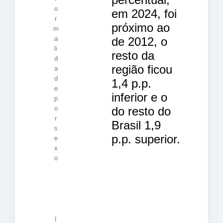
o
em 2024, foi
r
próximo ao
m
de 2012, o
a
li
resto da
d
região ficou
a
d
1,4 p.p.
e
inferior e o
p
do resto do
o
r
Brasil 1,9
s
p.p. superior.
e
x
o
I