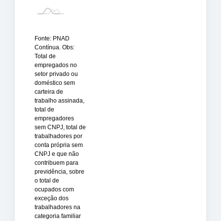
Fonte: PNAD
Contínua. Obs:
Total de
empregados no
setor privado ou
doméstico sem
carteira de
trabalho assinada,
total de
empregadores
sem CNPJ, total de
trabalhadores por
conta própria sem
CNPJ e que não
contribuem para
previdência, sobre
o total de
ocupados com
exceção dos
trabalhadores na
categoria familiar