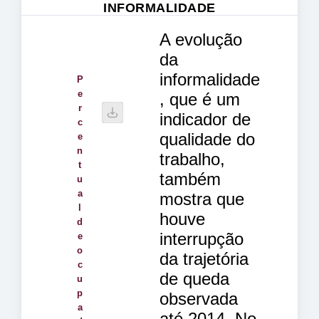
INFORMALIDADE
A evolução
da
informalidade
P
e
, que é um
r
indicador de
c
qualidade do
e
n
trabalho,
t
também
u
a
mostra que
l
houve
d
interrupção
e
o
da trajetória
c
de queda
u
p
observada
a
até 2014. No