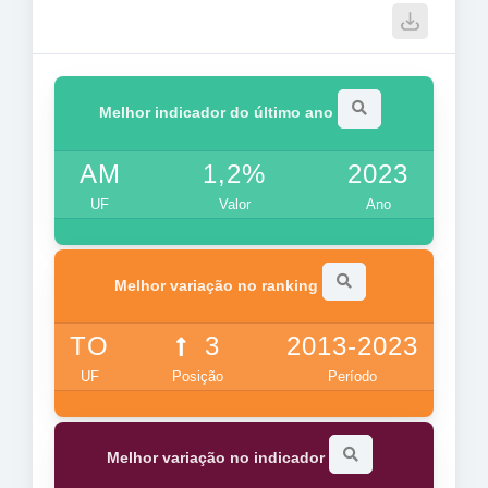
Melhor indicador do último ano
AM
1,2%
2023
UF
Valor
Ano
Melhor variação no ranking
TO
3
2013-2023
UF
Posição
Período
Melhor variação no indicador