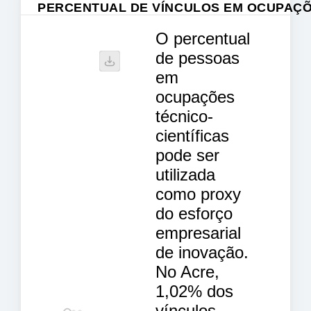
PERCENTUAL DE VÍNCULOS EM OCUPAÇÕE
O percentual
de pessoas
em
ocupações
técnico-
científicas
pode ser
utilizada
como proxy
do esforço
empresarial
de inovação.
No Acre,
1,02% dos
vínculos