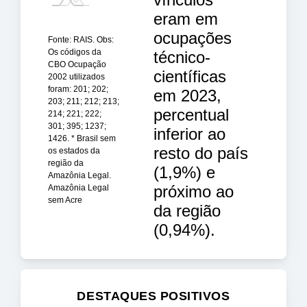
eram em
ocupações
Fonte: RAIS. Obs:
Os códigos da
técnico-
CBO Ocupação
científicas
2002 utilizados
foram: 201; 202;
em 2023,
203; 211; 212; 213;
percentual
214; 221; 222;
301; 395; 1237;
inferior ao
1426. * Brasil sem
resto do país
os estados da
região da
(1,9%) e
Amazônia Legal.
próximo ao
Amazônia Legal
sem Acre
da região
(0,94%).
DESTAQUES POSITIVOS