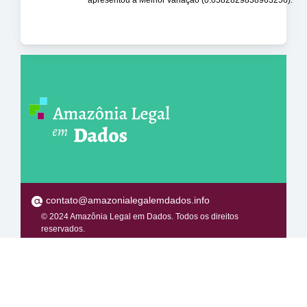
apresentou a Melhor variação (0.0582829838963256).
contato@amazonialegalemdados.info
© 2024 Amazônia Legal em Dados. Todos os direitos
reservados.