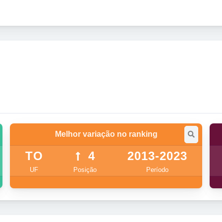
Melhor variação no ranking
TO
4
2013-2023
UF
Posição
Período