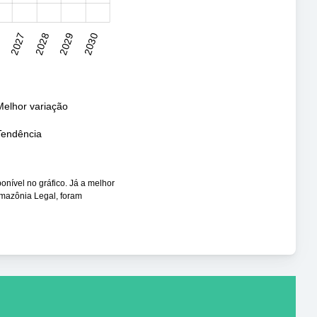
6
2027
2028
2029
2030
Melhor variação
Tendência
ponível no gráfico. Já a melhor
Amazônia Legal, foram