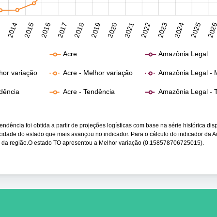
3
2014
2015
2016
2017
2018
2019
2020
2021
2022
2023
2024
2025
202
Acre
Amazônia Legal
lhor variação
Acre - Melhor variação
Amazônia Legal - 
ndência
Acre - Tendência
Amazônia Legal - 
ndência foi obtida a partir de projeções logísticas com base na série histórica dis
ocidade do estado que mais avançou no indicador. Para o cálculo do indicador da 
s da região.O estado TO apresentou a Melhor variação (0.158578706725015).