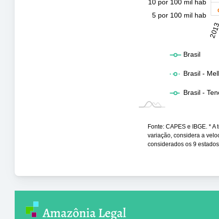
10 por 100 mil hab
5 por 100 mil hab
2031
2032
201
L
Brasil
Brasil - Me
Brasil - Te
Fonte: CAPES e IBGE. * A te
variação, considera a vel
considerados os 9 estado